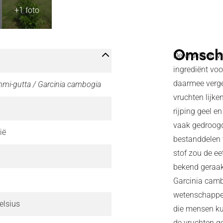
Omschr
De vruchten va
ingrediënt voo
daarmee verge
mmi-gutta / Garcinia cambogia
vruchten lijk
rijping geel e
vaak gedroogd
ië
bestanddelen 
stof zou de ee
bekend geraak
Garcinia camb
wetenschappeli
elsius
die mensen ku
de vruchten g