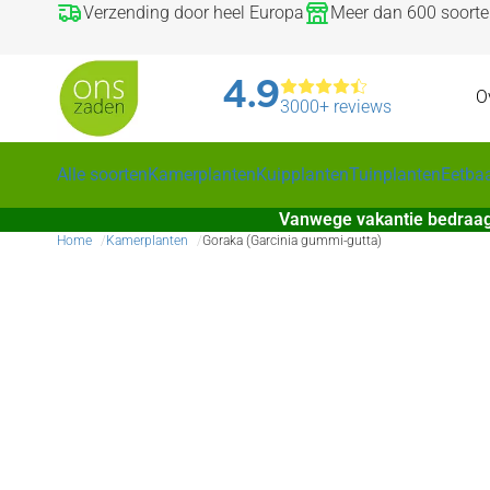
Verzending door heel Europa
Meer dan 600 soort
4.9
O
3000+ reviews
Alle soorten
Kamerplanten
Kuipplanten
Tuinplanten
Eetba
Vanwege vakantie bedraag
Home
Kamerplanten
Goraka (Garcinia gummi-gutta)