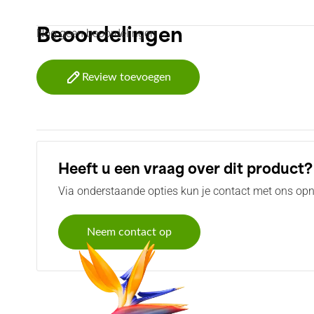
Nog geen beoordelingen
Beoordelingen
Review toevoegen
Heeft u een vraag over dit product?
Via onderstaande opties kun je contact met ons opn
Neem contact op