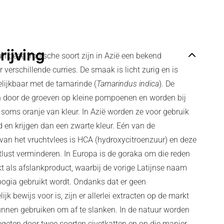
ijving
n deze tropische soort zijn in Azië een bekend
r verschillende curries. De smaak is licht zurig en is
lijkbaar met de tamarinde (
Tamarindus indica
). De
en door de groeven op kleine pompoenen en worden bij
n soms oranje van kleur. In Azië worden ze voor gebruik
 en krijgen dan een zwarte kleur. Eén van de
van het vruchtvlees is HCA (hydroxycitroenzuur) en deze
tlust verminderen. In Europa is de goraka om die reden
t als afslankproduct, waarbij de vorige Latijnse naam
ogia gebruikt wordt. Ondanks dat er geen
jk bewijs voor is, zijn er allerlei extracten op de markt
nnen gebruiken om af te slanken. In de natuur worden
egeten door twee soorten civetkatten en op die manier