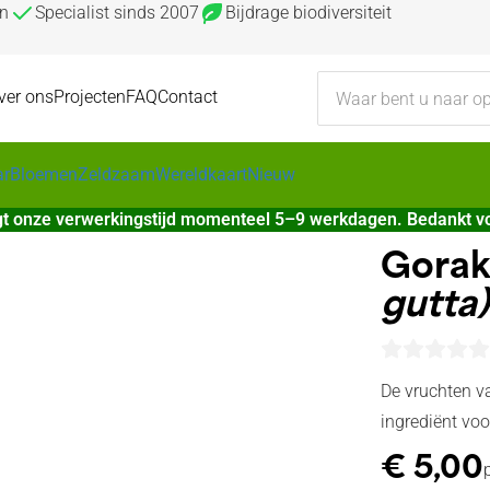
en
Specialist sinds 2007
Bijdrage biodiversiteit
ver ons
Projecten
FAQ
Contact
ar
Bloemen
Zeldzaam
Wereldkaart
Nieuw
t onze verwerkingstijd momenteel 5–9 werkdagen. Bedankt vo
Gorak
gutta)
De vruchten va
ingrediënt voo
€
5,00