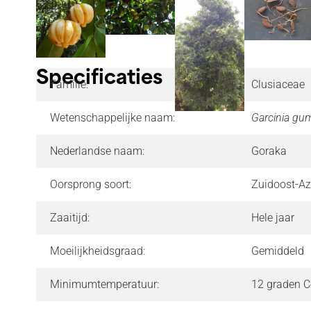
Specificaties
Familie:
Clusiaceae
Wetenschappelijke naam:
Garcinia gu
Nederlandse naam:
Goraka
Oorsprong soort:
Zuidoost-Az
Zaaitijd:
Hele jaar
Moeilijkheidsgraad:
Gemiddeld
Minimumtemperatuur:
12 graden C