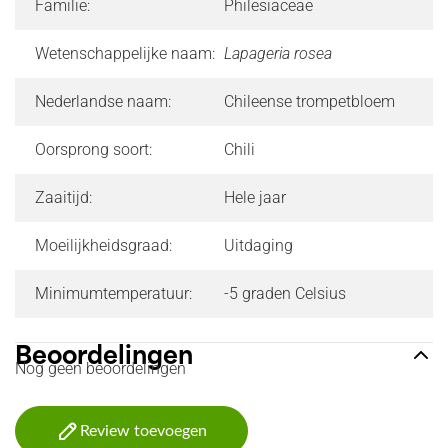
Familie:
Philesiaceae
Wetenschappelijke naam:
Lapageria rosea
Nederlandse naam:
Chileense trompetbloem
Oorsprong soort:
Chili
Zaaitijd:
Hele jaar
Moeilijkheidsgraad:
Uitdaging
Minimumtemperatuur:
-5 graden Celsius
Beoordelingen
Nog geen beoordelingen
Review toevoegen