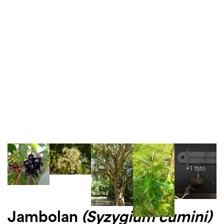
Jambolan
(Syzygium cumini)