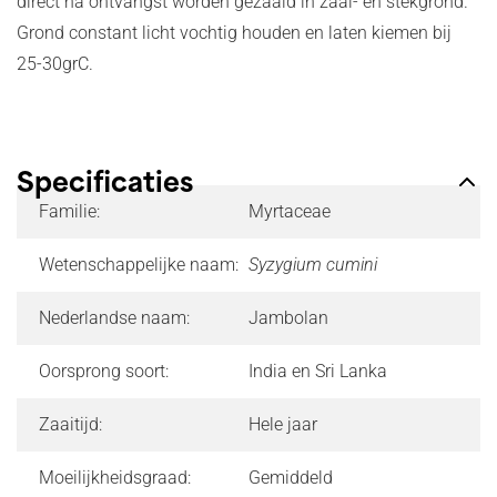
direct na ontvangst worden gezaaid in zaai- en stekgrond.
Grond constant licht vochtig houden en laten kiemen bij
25-30grC.
Specificaties
Familie:
Myrtaceae
Wetenschappelijke naam:
Syzygium cumini
Nederlandse naam:
Jambolan
Oorsprong soort:
India en Sri Lanka
Zaaitijd:
Hele jaar
Moeilijkheidsgraad:
Gemiddeld