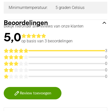
Minimumtemperatuur:
5 graden Celsius
Beoordelingen
Bekijk hieronder alle reviews van onze klanten
5,0
op basis van 3
beoordelingen
3
0
0
0
0
Review toevoegen